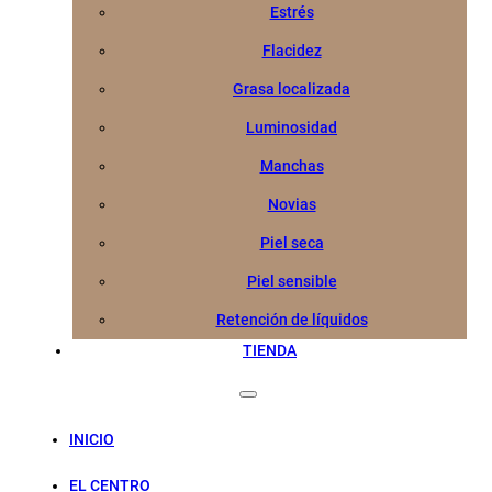
Estrés
Flacidez
Grasa localizada
Luminosidad
Manchas
Novias
Piel seca
Piel sensible
Retención de líquidos
TIENDA
INICIO
EL CENTRO