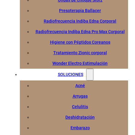
Ondas de Choque Storz
Presoterapia Ballacer
Radiofrecuencia Indiba Edna Corporal
Radiofrecuencia Indiba Edna Pro Max Corporal
Higiene con Péptidos Coreanos
Tratamiento Zionic corporal
Wonder Electro Estimulación
SOLUCIONES
Acné
Arrugas
Celulitis
Deshidratación
Embarazo