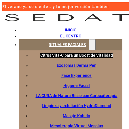
El verano ya se siente… y tu mejor versión también
INICIO
EL CENTRO
RITUALES FACIALES
Citrus Vita-C para un Boost de Vitalidad
Exosomas Derma Pen
Face Experience
Higiene Facial
LA CURA de Natura Bisse con Carboxiterapia
Limpieza y exfoliación HydroDiamond
Masaje Kobido
Mesoterapia Virtual Mesolux