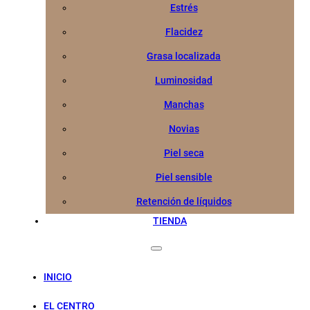
Estrés
Flacidez
Grasa localizada
Luminosidad
Manchas
Novias
Piel seca
Piel sensible
Retención de líquidos
TIENDA
INICIO
EL CENTRO