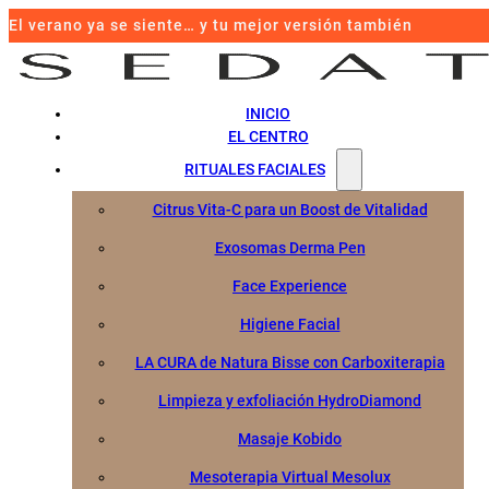
El verano ya se siente… y tu mejor versión también
INICIO
EL CENTRO
RITUALES FACIALES
Citrus Vita-C para un Boost de Vitalidad
Exosomas Derma Pen
Face Experience
Higiene Facial
LA CURA de Natura Bisse con Carboxiterapia
Limpieza y exfoliación HydroDiamond
Masaje Kobido
Mesoterapia Virtual Mesolux